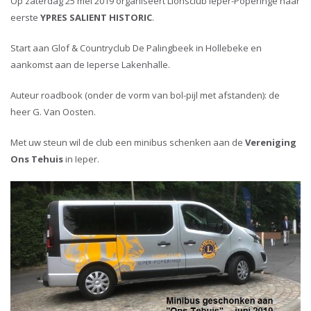
Op zaterdag 25 mei 2019 organiseert Lionsclub Ieper-Poperinge haar
eerste
YPRES SALIENT HISTORIC
.
Start aan Glof & Countryclub De Palingbeek in Hollebeke en
aankomst aan de Ieperse Lakenhalle.
Auteur roadbook (onder de vorm van bol-pijl met afstanden): de
heer G. Van Oosten.
Met uw steun wil de club een minibus schenken aan de
Vereniging
Ons Tehuis
in Ieper.