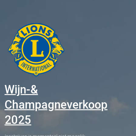
Wijn-&
Champagneverkoop
2025